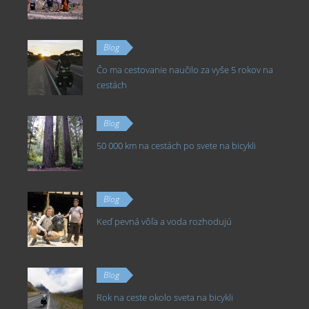
Blog
Čo ma cestovanie naučilo za vyše 5 rokov na
cestách
Blog
50 000 km na cestách po svete na bicykli
Blog
Keď pevná vôľa a voda rozhodujú
Blog
Rok na ceste okolo sveta na bicykli