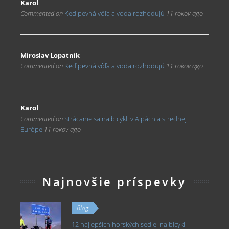
Karol
Commented on
Keď pevná vôľa a voda rozhodujú
11 rokov ago
Miroslav Lopatnik
Commented on
Keď pevná vôľa a voda rozhodujú
11 rokov ago
Karol
Commented on
Strácanie sa na bicykli v Alpách a strednej
Európe
11 rokov ago
Najnovšie príspevky
Blog
12 najlepších horských sediel na bicykli