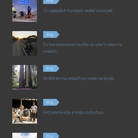
Blog
12 najlepších horských sediel na bicykli
Blog
Čo ma cestovanie naučilo za vyše 5 rokov na
cestách
Blog
50 000 km na cestách po svete na bicykli
Blog
Keď pevná vôľa a voda rozhodujú
Blog