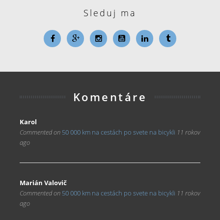
Sleduj ma
Komentáre
Karol
Commented on
50 000 km na cestách po svete na bicykli
11 rokov
ago
Marián Valovič
Commented on
50 000 km na cestách po svete na bicykli
11 rokov
ago