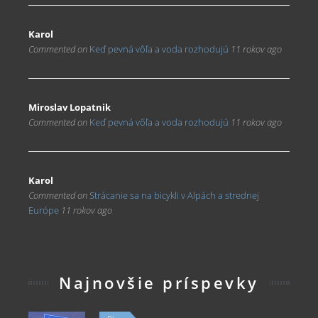
Karol
Commented on
Keď pevná vôľa a voda rozhodujú
11 rokov ago
Miroslav Lopatnik
Commented on
Keď pevná vôľa a voda rozhodujú
11 rokov ago
Karol
Commented on
Strácanie sa na bicykli v Alpách a strednej
Európe
11 rokov ago
Najnovšie príspevky