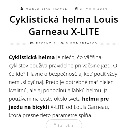
WORLD BIKE TRAVEL
3. MÁJA 2014
Cyklistická helma Louis
Garneau X-LITE
RECENZIE
0 KOMENTÁROV
Cyklistická helma
je niečo, čo väčšina
cyklistov používa pravidelne pri väčšine jázd. O
čo ide? Hlavne o bezpečnosť, aj keď pociť vždy
nemusí byť naj. Preto je potrebné mať nielen
kvalitnú, ale aj pohodlnú a ľahkú helmu. Ja
používam na ceste okolo sveta
helmu pre
jazdu na bicykli
X-LITE od Louis Garneau,
ktorá presne tieto parametre spĺňa.
Čítaj viac