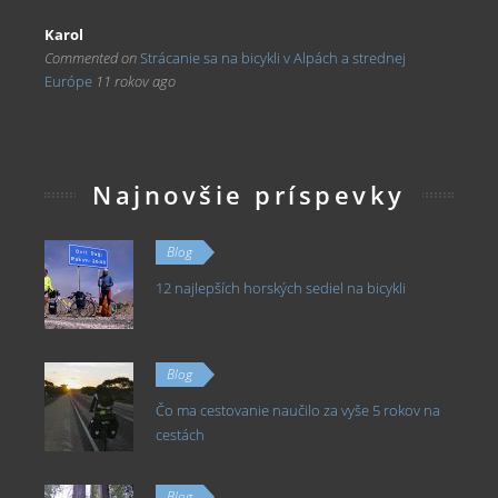
Karol
Commented on
Strácanie sa na bicykli v Alpách a strednej
Európe
11 rokov ago
Najnovšie príspevky
Blog
12 najlepších horských sediel na bicykli
Blog
Čo ma cestovanie naučilo za vyše 5 rokov na
cestách
Blog