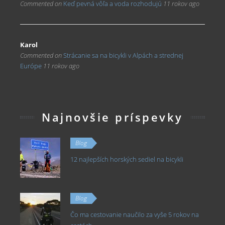
Commented on
Keď pevná vôľa a voda rozhodujú
11 rokov ago
Karol
Commented on
Strácanie sa na bicykli v Alpách a strednej
Európe
11 rokov ago
Najnovšie príspevky
Blog
12 najlepších horských sediel na bicykli
Blog
Čo ma cestovanie naučilo za vyše 5 rokov na