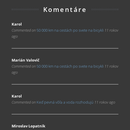
Komentáre
Karol
Commented on
50 000 km na cestách po svete na bicykli
11 rokov
ago
Marián Valovič
Commented on
50 000 km na cestách po svete na bicykli
11 rokov
ago
Karol
Commented on
Keď pevná vôľa a voda rozhodujú
11 rokov ago
Miroslav Lopatnik